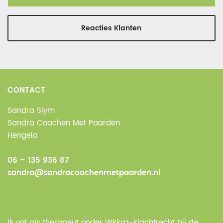
Reacties Klanten
CONTACT
Sandra Slym
Sandra Coachen Met Paarden
Hengelo
06 – 135 936 87
sandra@sandracoachenmetpaarden.nl
Ik val als therapeut onder Wkkgz-klachtrecht bij de