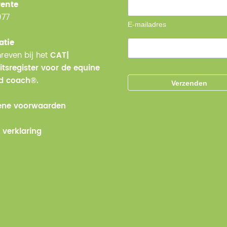
ente
977
E-mailadres
atie
reven bij het
CAT|
itsregister voor de equine
ed coach®.
ne voorwaarden
 verklaring