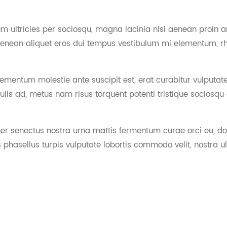
 ultricies per sociosqu, magna lacinia nisi aenean proin arc
t. aenean aliquet eros dui tempus vestibulum mi elementum,
ementum molestie ante suscipit est, erat curabitur vulputate
lis ad, metus nam risus torquent potenti tristique sociosqu
er senectus nostra urna mattis fermentum curae orci eu, donec
s phasellus turpis vulputate lobortis commodo velit, nostra u