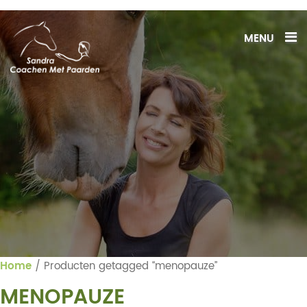
MENU
Home
/ Producten getagged “menopauze”
MENOPAUZE