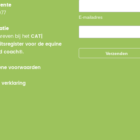
ente
977
E-mailadres
atie
reven bij het
CAT|
itsregister voor de equine
ed coach®.
ne voorwaarden
 verklaring