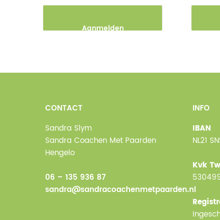
Aanmelden
CONTACT
INFO
Sandra Slym
IBAN
Sandra Coachen Met Paarden
NL21 S
Hengelo
Kvk Tw
06 – 135 936 87
53049
sandra@sandracoachenmetpaarden.nl
Registr
Ingesch