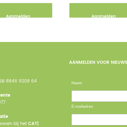
Aanmelden
Aanmelden
AANMELDEN VOOR NIEUWS
NSB 8846 9208 64
Naam
ente
977
E-mailadres
atie
reven bij het
CAT|