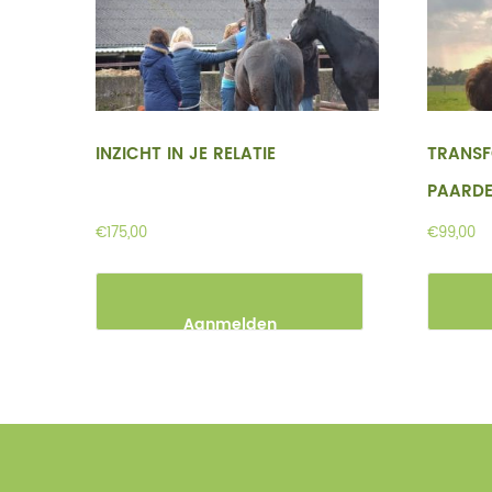
INZICHT IN JE RELATIE
TRANSF
PAARD
€
175,00
€
99,00
Aanmelden