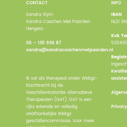
CONTACT
INFO
Sandra Slym
IBAN
Sandra Coachen Met Paarden
NL21 S
Hengelo
Kvk Tw
06 – 135 936 87
53049
sandra@sandracoachenmetpaarden.nl
Registr
Ingesch
Kwalite
Ik val als therapeut onder Wkkgz-
assist
klachtrecht bij de
Geschilleninstantie Alternatieve
Algeme
Therapeuten (GAT). GAT is een
rijks erkende en volledig
Privacy
onafhankelijke Wkkgz
geschillencommissie. Voor meer