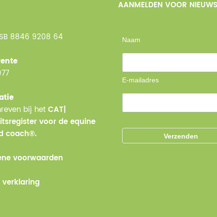
AANMELDEN VOOR NIEUWS
NSB 8846 9208 64
Naam
ente
977
E-mailadres
atie
reven bij het
CAT|
itsregister voor de equine
ed coach®.
ne voorwaarden
 verklaring