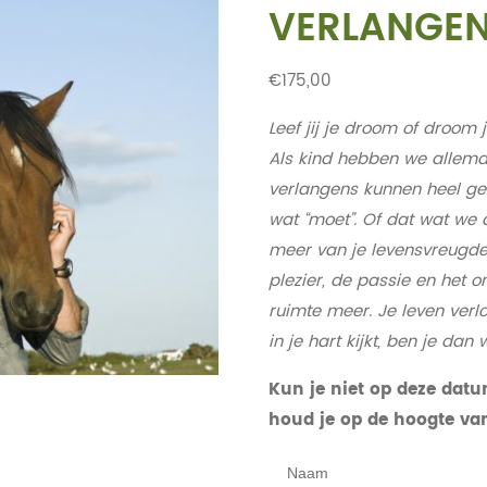
VERLANGE
€
175,00
Leef jij je droom of droom j
Als kind hebben we allema
verlangens kunnen heel gel
wat “moet”. Of dat wat we 
meer van je levensvreugde 
plezier, de passie en het 
ruimte meer.
Je leven verl
in je hart kijkt, ben je dan
Kun je niet op deze datu
houd je op de hoogte va
Naam