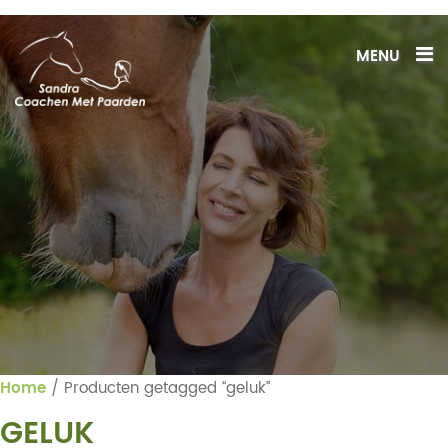
MENU
Home
/ Producten getagged “geluk”
GELUK