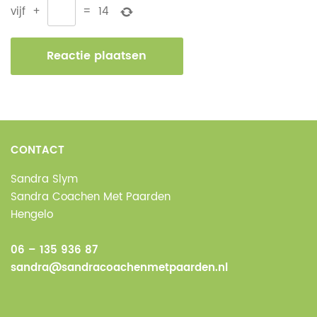
vijf
+
=
14
CONTACT
Sandra Slym
Sandra Coachen Met Paarden
Hengelo
06 – 135 936 87
sandra@sandracoachenmetpaarden.nl