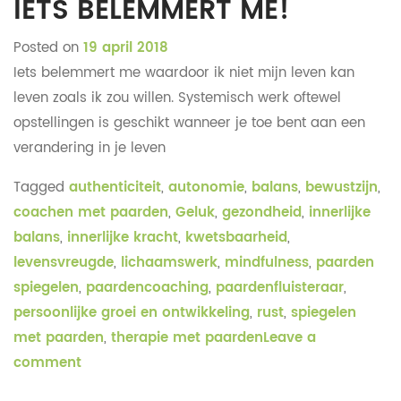
IETS BELEMMERT ME!
Posted on
19 april 2018
Iets belemmert me waardoor ik niet mijn leven kan
leven zoals ik zou willen. Systemisch werk oftewel
opstellingen is geschikt wanneer je toe bent aan een
verandering in je leven
Tagged
authenticiteit
,
autonomie
,
balans
,
bewustzijn
,
coachen met paarden
,
Geluk
,
gezondheid
,
innerlijke
balans
,
innerlijke kracht
,
kwetsbaarheid
,
levensvreugde
,
lichaamswerk
,
mindfulness
,
paarden
spiegelen
,
paardencoaching
,
paardenfluisteraar
,
persoonlijke groei en ontwikkeling
,
rust
,
spiegelen
met paarden
,
therapie met paarden
Leave a
comment