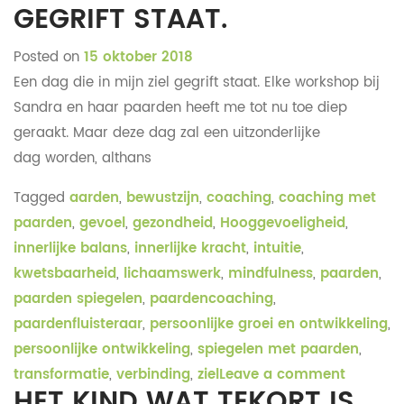
GEGRIFT STAAT.
Posted on
15 oktober 2018
Een dag die in mijn ziel gegrift staat. Elke workshop bij
Sandra en haar paarden heeft me tot nu toe diep
geraakt. Maar deze dag zal een uitzonderlijke
dag worden, althans
Tagged
aarden
,
bewustzijn
,
coaching
,
coaching met
paarden
,
gevoel
,
gezondheid
,
Hooggevoeligheid
,
innerlijke balans
,
innerlijke kracht
,
intuitie
,
kwetsbaarheid
,
lichaamswerk
,
mindfulness
,
paarden
,
paarden spiegelen
,
paardencoaching
,
paardenfluisteraar
,
persoonlijke groei en ontwikkeling
,
persoonlijke ontwikkeling
,
spiegelen met paarden
,
transformatie
,
verbinding
,
ziel
Leave a comment
HET KIND WAT TEKORT IS