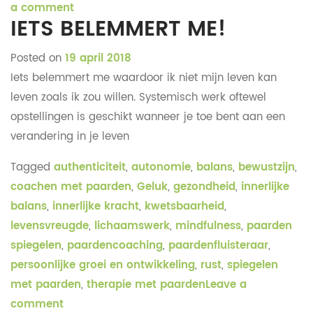
a comment
IETS BELEMMERT ME!
Posted on
19 april 2018
Iets belemmert me waardoor ik niet mijn leven kan
leven zoals ik zou willen. Systemisch werk oftewel
opstellingen is geschikt wanneer je toe bent aan een
verandering in je leven
Tagged
authenticiteit
,
autonomie
,
balans
,
bewustzijn
,
coachen met paarden
,
Geluk
,
gezondheid
,
innerlijke
balans
,
innerlijke kracht
,
kwetsbaarheid
,
levensvreugde
,
lichaamswerk
,
mindfulness
,
paarden
spiegelen
,
paardencoaching
,
paardenfluisteraar
,
persoonlijke groei en ontwikkeling
,
rust
,
spiegelen
met paarden
,
therapie met paarden
Leave a
comment