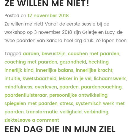
ZE WILLEN ME NIET!
Posted on
12 november 2018
Ze willen me niet! Vanaf de eerste sessie bij de
workshop op 3 november 2018 zijn Grietje en Lucy, de
twee paarden van Sandra heel erg druk. Ze lopen heen
Tagged
aarden
,
bewustzijn
,
coachen met paarden
,
coaching met paarden
,
gezondheid
,
hechting
,
innerlijk kind
,
innerlijke balans
,
innerlijke kracht
,
intuitie
,
kwetsbaarheid
,
lekker in je vel
,
lichaamswerk
,
mindfulness
,
overleven
,
paarden
,
paardencoaching
,
paardenfluisteraar
,
persoonlijke ontwikkeling
,
spiegelen met paarden
,
stress
,
systemisch werk met
paarden
,
transformatie
,
veiligheid
,
verbinding
,
ziekte
Leave a comment
EEN DAG DIE IN MIJN ZIEL