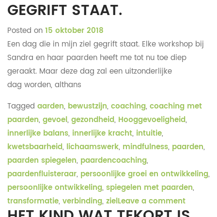
GEGRIFT STAAT.
Posted on
15 oktober 2018
Een dag die in mijn ziel gegrift staat. Elke workshop bij
Sandra en haar paarden heeft me tot nu toe diep
geraakt. Maar deze dag zal een uitzonderlijke
dag worden, althans
Tagged
aarden
,
bewustzijn
,
coaching
,
coaching met
paarden
,
gevoel
,
gezondheid
,
Hooggevoeligheid
,
innerlijke balans
,
innerlijke kracht
,
intuitie
,
kwetsbaarheid
,
lichaamswerk
,
mindfulness
,
paarden
,
paarden spiegelen
,
paardencoaching
,
paardenfluisteraar
,
persoonlijke groei en ontwikkeling
,
persoonlijke ontwikkeling
,
spiegelen met paarden
,
transformatie
,
verbinding
,
ziel
Leave a comment
HET KIND WAT TEKORT IS