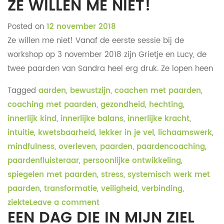
ZE WILLEN ME NIET!
Posted on
12 november 2018
Ze willen me niet! Vanaf de eerste sessie bij de
workshop op 3 november 2018 zijn Grietje en Lucy, de
twee paarden van Sandra heel erg druk. Ze lopen heen
Tagged
aarden
,
bewustzijn
,
coachen met paarden
,
coaching met paarden
,
gezondheid
,
hechting
,
innerlijk kind
,
innerlijke balans
,
innerlijke kracht
,
intuitie
,
kwetsbaarheid
,
lekker in je vel
,
lichaamswerk
,
mindfulness
,
overleven
,
paarden
,
paardencoaching
,
paardenfluisteraar
,
persoonlijke ontwikkeling
,
spiegelen met paarden
,
stress
,
systemisch werk met
paarden
,
transformatie
,
veiligheid
,
verbinding
,
ziekte
Leave a comment
EEN DAG DIE IN MIJN ZIEL