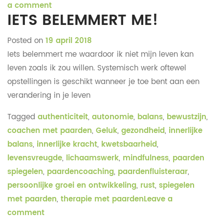
a comment
IETS BELEMMERT ME!
Posted on
19 april 2018
Iets belemmert me waardoor ik niet mijn leven kan
leven zoals ik zou willen. Systemisch werk oftewel
opstellingen is geschikt wanneer je toe bent aan een
verandering in je leven
Tagged
authenticiteit
,
autonomie
,
balans
,
bewustzijn
,
coachen met paarden
,
Geluk
,
gezondheid
,
innerlijke
balans
,
innerlijke kracht
,
kwetsbaarheid
,
levensvreugde
,
lichaamswerk
,
mindfulness
,
paarden
spiegelen
,
paardencoaching
,
paardenfluisteraar
,
persoonlijke groei en ontwikkeling
,
rust
,
spiegelen
met paarden
,
therapie met paarden
Leave a
comment