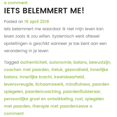
a comment
IETS BELEMMERT ME!
Posted on
19 april 2018
Iets belemmert me waardoor ik niet mijn leven kan
leven zoals ik zou willen. Systemisch werk oftewel
opstellingen is geschikt wanneer je toe bent aan een
verandering in je leven
Tagged
authenticiteit
,
autonomie
,
balans
,
bewustzijn
,
coachen met paarden
,
Geluk
,
gezondheid
,
innerlijke
balans
,
innerlijke kracht
,
kwetsbaarheid
,
levensvreugde
,
lichaamswerk
,
mindfulness
,
paarden
spiegelen
,
paardencoaching
,
paardenfluisteraar
,
persoonlijke groei en ontwikkeling
,
rust
,
spiegelen
met paarden
,
therapie met paarden
Leave a
comment