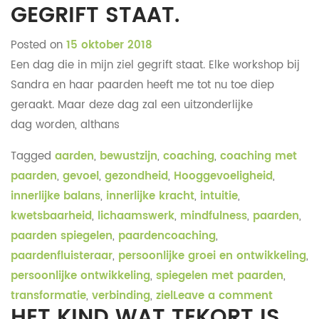
GEGRIFT STAAT.
Posted on
15 oktober 2018
Een dag die in mijn ziel gegrift staat. Elke workshop bij
Sandra en haar paarden heeft me tot nu toe diep
geraakt. Maar deze dag zal een uitzonderlijke
dag worden, althans
Tagged
aarden
,
bewustzijn
,
coaching
,
coaching met
paarden
,
gevoel
,
gezondheid
,
Hooggevoeligheid
,
innerlijke balans
,
innerlijke kracht
,
intuitie
,
kwetsbaarheid
,
lichaamswerk
,
mindfulness
,
paarden
,
paarden spiegelen
,
paardencoaching
,
paardenfluisteraar
,
persoonlijke groei en ontwikkeling
,
persoonlijke ontwikkeling
,
spiegelen met paarden
,
transformatie
,
verbinding
,
ziel
Leave a comment
HET KIND WAT TEKORT IS