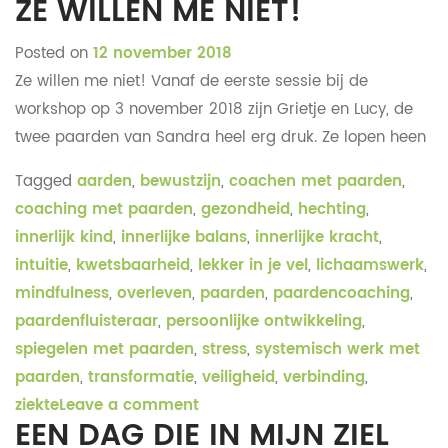
ZE WILLEN ME NIET!
Posted on
12 november 2018
Ze willen me niet! Vanaf de eerste sessie bij de
workshop op 3 november 2018 zijn Grietje en Lucy, de
twee paarden van Sandra heel erg druk. Ze lopen heen
Tagged
aarden
,
bewustzijn
,
coachen met paarden
,
coaching met paarden
,
gezondheid
,
hechting
,
innerlijk kind
,
innerlijke balans
,
innerlijke kracht
,
intuitie
,
kwetsbaarheid
,
lekker in je vel
,
lichaamswerk
,
mindfulness
,
overleven
,
paarden
,
paardencoaching
,
paardenfluisteraar
,
persoonlijke ontwikkeling
,
spiegelen met paarden
,
stress
,
systemisch werk met
paarden
,
transformatie
,
veiligheid
,
verbinding
,
ziekte
Leave a comment
EEN DAG DIE IN MIJN ZIEL